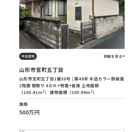
詳細を見る
中古住宅
山形市宮町五丁目
山形市宮町五丁目1番30号 | 築49年 木造カラー鉄板葺
2階建 間取り 6ＤＫ+物置+倉庫 土地面積
2
2
（165.41m
） 建物面積（105.99m
）
価格
500万円