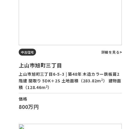
詳細を見る
中古住宅
上山市旭町三丁目
上山市旭町三丁目6-5-3 | 築48年 木造カラー鉄板葺2
2
階建 間取り 5DK＋2S 土地面積（283.82m
） 建物面
2
積（128.46m
）
価格
800万円