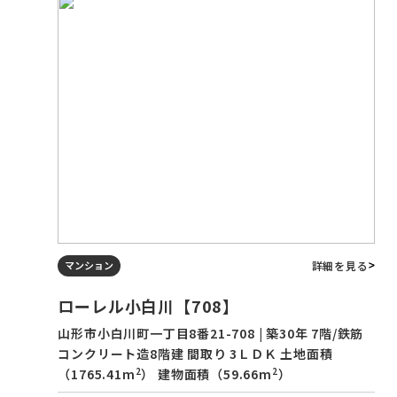
詳細を見る
マンション
ローレル小白川【708】
山形市小白川町一丁目8番21-708 | 築30年 7階/鉄筋
コンクリート造8階建 間取り 3ＬＤＫ 土地面積
2
2
（1765.41m
） 建物面積（59.66m
）