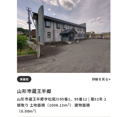
詳細を見る
事業用
山形市蔵王半郷
山形市蔵王半郷字松尾川95番1、95番12 | 築32年 2
2
間取り 土地面積（1006.13m
） 建物面積
2
（0.00m
）