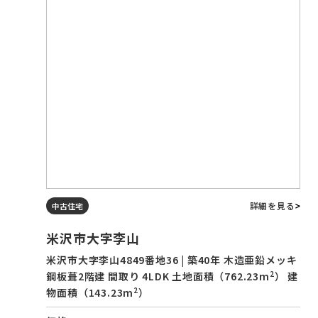
詳細を見る
中古住宅
米沢市大字李山
米沢市大字李山4849番地36 | 築40年 木造亜鉛メッキ
2
鋼板葺2階建 間取り 4LDK 土地面積（762.23m
） 建
2
物面積（143.23m
）