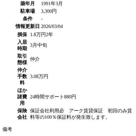
築年月
1991年3月
駐車場
3,300円
条件
-
情報更新日
2026/03/04
損保
1.8万円2年
入居
3月中旬
時期
取引
仲介
態様
仲介
手数
3.08万円
料
ほか
諸費
24時間サポート880円
用
保険
保証会社利用必 アーク賃貸保証 初回のみ賃
会社
料等の100％保証料が発生致します。
備考