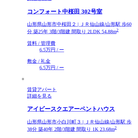
コンフォート中桜田 302号室
山形県山形市中桜田２ | ＪＲ仙山線/山形駅 歩60
2
分 築25年 3階/3階建 間取り 2LDK 54.88m
賃料 / 管理費
6.5万円
/ ー
敷金 / 礼金
6.5万円
/ ー
賃貸アパート
詳細を見る
アイビースクエアーペントハウス
山形県山形市小白川町３ | ＪＲ仙山線/山形駅 歩
2
38分 築40年 2階/3階建 間取り 1K 23.68m