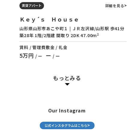
詳細を見る
賃貸アパート
Ｋｅｙ´ｓ Ｈｏｕｓｅ
山形県山形市あこや町１ | ＪＲ左沢線/山形駅 歩41分
2
築28年 1階/2階建 間取り 2DK 47.00m
賃料 / 管理費
敷金 / 礼金
5万円
ー
/ ー
/ ー
もっとみる
Our Instagram
公式インスタグラムはこちら