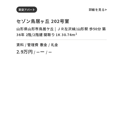
詳細を見る
賃貸アパート
セゾン鳥居ヶ丘 202号室
山形県山形市鳥居ケ丘 | ＪＲ左沢線/山形駅 歩50分 築
2
36年 2階/2階建 間取り 1K 30.74m
賃料 / 管理費
敷金 / 礼金
2.9万円
ー
/ ー
/ ー