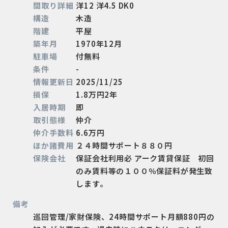
間取り詳細
洋12 洋4.5 DK0
構造
木造
階建
平屋
築年月
1970年12月
駐車場
付無料
条件
-
情報更新日
2025/11/25
損保
1.8万円2年
入居時期
即
取引態様
仲介
仲介手数料
6.6万円
ほか諸費用
２４時間サポート８８０円
保険会社
保証会社利用必 アーク賃貸保証 初回
のみ賃料等の１００％保証料が発生致
します。
備考
巡回管理/家財保険、24時間サポート月額880円の