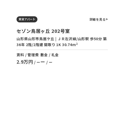
詳細を見る
賃貸アパート
セゾン鳥居ヶ丘 202号室
山形県山形市鳥居ケ丘 | ＪＲ左沢線/山形駅 歩50分 築
2
36年 2階/2階建 間取り 1K 30.74m
賃料 / 管理費
敷金 / 礼金
2.9万円
ー
/ ー
/ ー