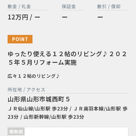
敷金 / 礼金
保証金
敷引 / 償却
12万円 / ー
ー
ー
POINT
ゆったり使える１２帖のリビング♪２０２
５年５月リフォーム実施
広々１２帖のリビング♪
所在地 / アクセス
山形県山形市城西町５
ＪＲ仙山線/山形駅 歩23分 / ＪＲ奥羽本線/山形駅 歩
23分 / 山形新幹線/山形駅 歩23分
間取図