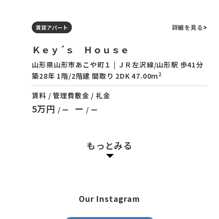
詳細を見る
賃貸アパート
Ｋｅｙ´ｓ Ｈｏｕｓｅ
山形県山形市あこや町１ | ＪＲ左沢線/山形駅 歩41分
2
築28年 1階/2階建 間取り 2DK 47.00m
賃料 / 管理費
敷金 / 礼金
5万円
ー
/ ー
/ ー
もっとみる
Our Instagram