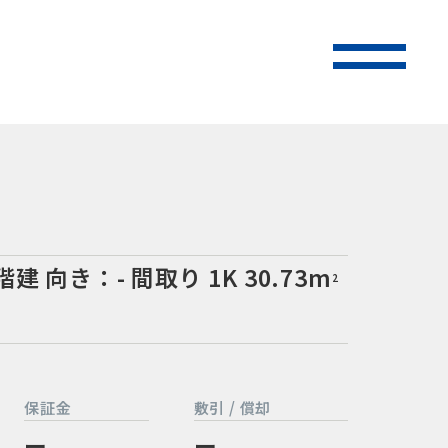
階建
向き：-
間取り 1K
30.73m
2
保証金
敷引 / 償却
ー
ー