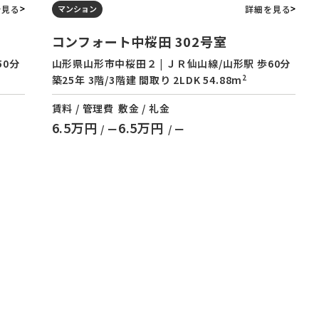
を見る
詳細を見る
マンション
コンフォート中桜田 302号室
50分
山形県山形市中桜田２ | ＪＲ仙山線/山形駅 歩60分
2
築25年 3階/3階建 間取り 2LDK 54.88m
賃料 / 管理費
敷金 / 礼金
6.5万円
6.5万円
/ ー
/ ー