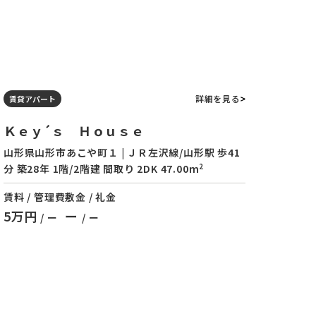
詳細を見る
賃貸アパート
Ｋｅｙ´ｓ Ｈｏｕｓｅ
山形県山形市あこや町１ | ＪＲ左沢線/山形駅 歩41
2
分 築28年 1階/2階建 間取り 2DK 47.00m
賃料 / 管理費
敷金 / 礼金
5万円
ー
/ ー
/ ー