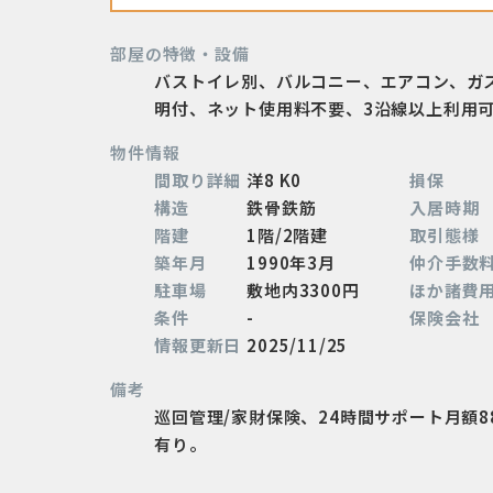
部屋の特徴・設備
バストイレ別、バルコニー、エアコン、ガ
明付、ネット使用料不要、3沿線以上利用
物件情報
間取り詳細
洋8 K0
損保
構造
鉄骨鉄筋
入居時期
階建
1階/2階建
取引態様
築年月
1990年3月
仲介手数
駐車場
敷地内3300円
ほか諸費
条件
-
保険会社
情報更新日
2025/11/25
備考
巡回管理/家財保険、24時間サポート月額
有り。