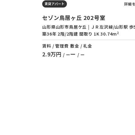
詳細
賃貸アパート
セゾン鳥居ヶ丘 202号室
山形県山形市鳥居ケ丘 | ＪＲ左沢線/山形駅 歩
2
築36年 2階/2階建 間取り 1K 30.74m
賃料 / 管理費
敷金 / 礼金
2.9万円
ー
/ ー
/ ー