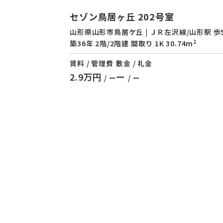
セゾン鳥居ヶ丘 202号室
山形県山形市鳥居ケ丘 | ＪＲ左沢線/山形駅 歩
2
築36年 2階/2階建 間取り 1K 30.74m
賃料 / 管理費
敷金 / 礼金
2.9万円
ー
/ ー
/ ー