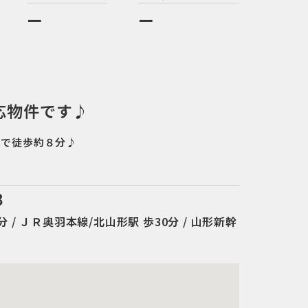
ー
ー
応物件です♪
まで徒歩約８分♪
３
 / ＪＲ奥羽本線/北山形駅 歩30分 / 山形新幹