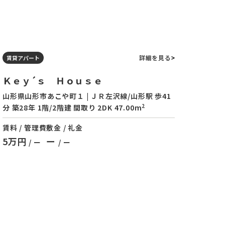
詳細を見る
賃貸アパート
Ｋｅｙ´ｓ Ｈｏｕｓｅ
山形県山形市あこや町１ | ＪＲ左沢線/山形駅 歩41
2
分 築28年 1階/2階建 間取り 2DK 47.00m
賃料 / 管理費
敷金 / 礼金
5万円
ー
/ ー
/ ー