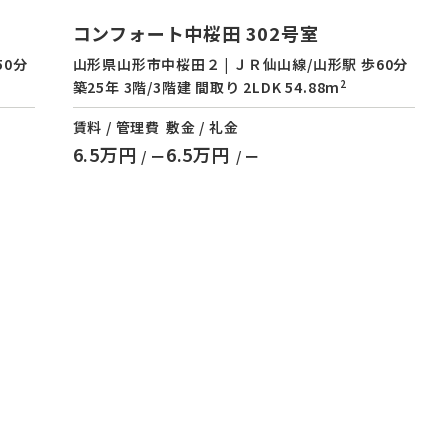
コンフォート中桜田 302号室
50分
山形県山形市中桜田２ | ＪＲ仙山線/山形駅 歩60分
2
築25年 3階/3階建 間取り 2LDK 54.88m
賃料 / 管理費
敷金 / 礼金
6.5万円
6.5万円
/ ー
/ ー