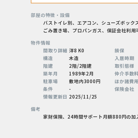
部屋の特徴・設備
バストイレ別、エアコン、シューズボック
ごみ置き場、プロパンガス、保証会社利用
物件情報
間取り詳細
洋8 K0
損保
構造
木造
入居時期
階建
2階/2階建
取引態様
築年月
1989年2月
仲介手数
駐車場
敷地内3000円
ほか諸費
条件
-
保険会社
情報更新日
2025/11/25
備考
家財保険、24時間サポート月額880円の