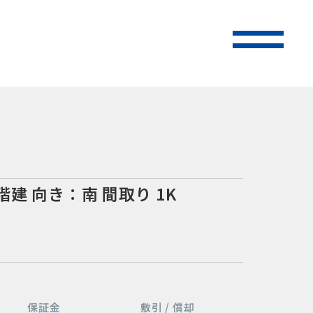
階建
向き：南
間取り 1K
保証金
敷引 / 償却