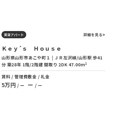
詳細を見る
賃貸アパート
Ｋｅｙ´ｓ Ｈｏｕｓｅ
山形県山形市あこや町１ | ＪＲ左沢線/山形駅 歩41
2
分 築28年 1階/2階建 間取り 2DK 47.00m
賃料 / 管理費
敷金 / 礼金
5万円
ー
/ ー
/ ー