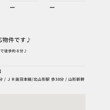
ー
ー
応物件です♪
まで徒歩約８分♪
３
 / ＪＲ奥羽本線/北山形駅 歩30分 / 山形新幹