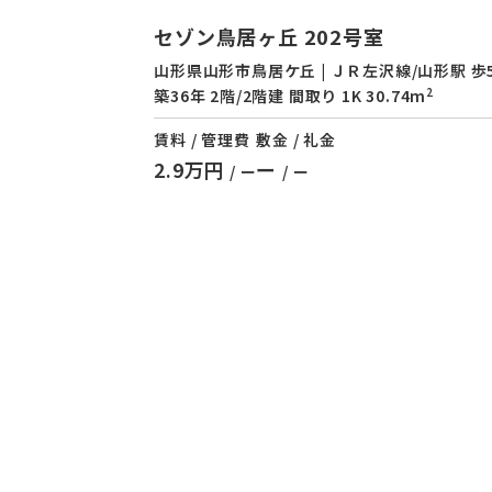
セゾン鳥居ヶ丘 202号室
山形県山形市鳥居ケ丘 | ＪＲ左沢線/山形駅 歩
2
築36年 2階/2階建 間取り 1K 30.74m
賃料 / 管理費
敷金 / 礼金
2.9万円
ー
/ ー
/ ー