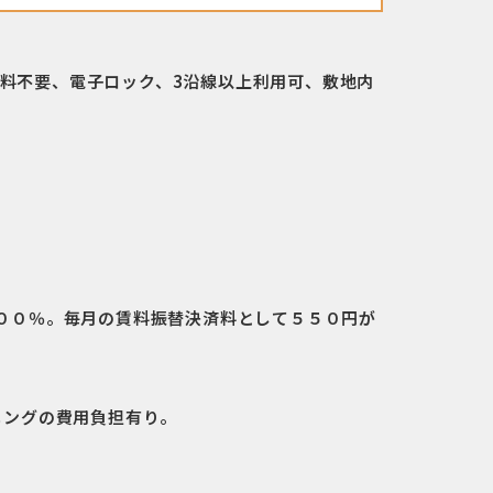
料不要、電子ロック、3沿線以上利用可、敷地内
００％。毎月の賃料振替決済料として５５０円が
ニングの費用負担有り。