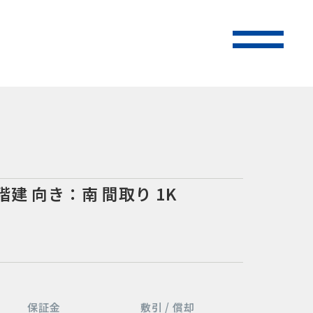
階建
向き：南
間取り 1K
保証金
敷引 / 償却