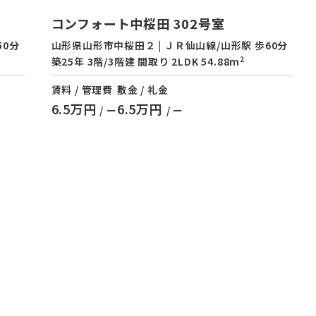
コンフォート中桜田 302号室
50分
山形県山形市中桜田２ | ＪＲ仙山線/山形駅 歩60分
2
築25年 3階/3階建 間取り 2LDK 54.88m
賃料 / 管理費
敷金 / 礼金
6.5万円
6.5万円
/ ー
/ ー