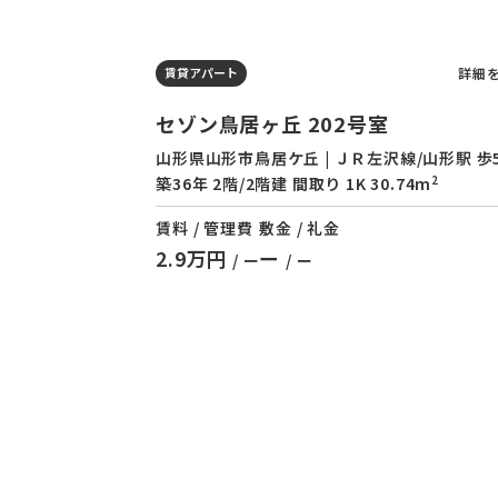
詳細
賃貸アパート
セゾン鳥居ヶ丘 202号室
山形県山形市鳥居ケ丘 | ＪＲ左沢線/山形駅 歩
2
築36年 2階/2階建 間取り 1K 30.74m
賃料 / 管理費
敷金 / 礼金
2.9万円
ー
/ ー
/ ー