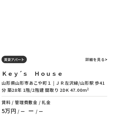
詳細を見る
賃貸アパート
Ｋｅｙ´ｓ Ｈｏｕｓｅ
山形県山形市あこや町１ | ＪＲ左沢線/山形駅 歩41
2
分 築28年 1階/2階建 間取り 2DK 47.00m
賃料 / 管理費
敷金 / 礼金
5万円
ー
/ ー
/ ー