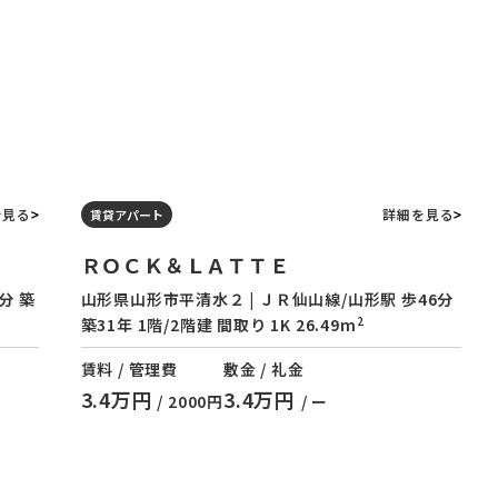
を見る
詳細を見る
賃貸アパート
ＲＯＣＫ＆ＬＡＴＴＥ
分 築
山形県山形市平清水２ | ＪＲ仙山線/山形駅 歩46分
2
築31年 1階/2階建 間取り 1K 26.49m
賃料 / 管理費
敷金 / 礼金
3.4万円
3.4万円
/ 2000円
/ ー