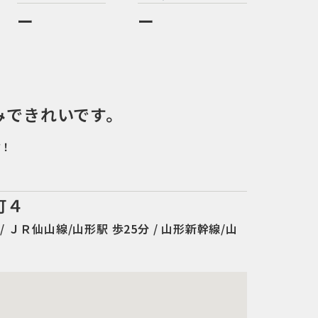
ー
ー
みできれいです。
す！
町４
/ ＪＲ仙山線/山形駅 歩25分 / 山形新幹線/山