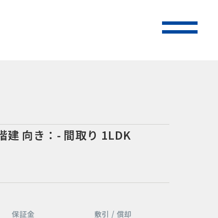
階建
向き：-
間取り 1LDK
保証金
敷引 / 償却