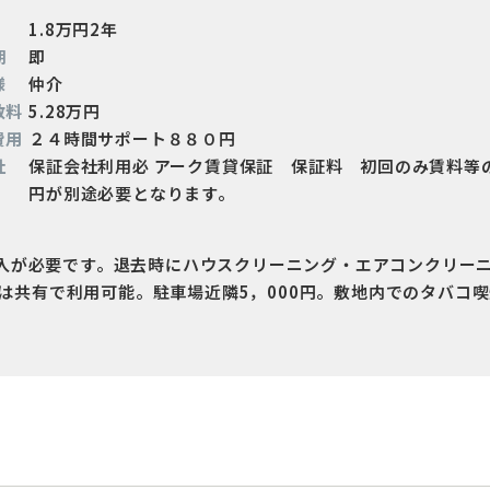
1.8万円2年
期
即
様
仲介
数料
5.28万円
費用
２４時間サポート８８０円
社
保証会社利用必 アーク賃貸保証 保証料 初回のみ賃料等
円が別途必要となります。
加入が必要です。退去時にハウスクリーニング・エアコンクリー
-Fiは共有で利用可能。駐車場近隣5，000円。敷地内でのタバ