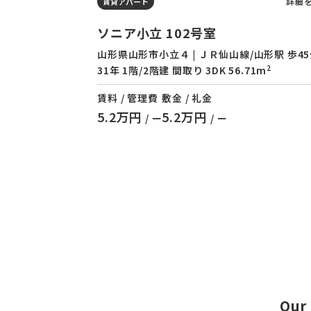
詳細
賃貸アパート
ソニア小立 102号室
山形県山形市小立４ | ＪＲ仙山線/山形駅 歩45
2
31年 1階/2階建 間取り 3DK 56.71m
賃料 / 管理費
敷金 / 礼金
5.2万円
5.2万円
/ ー
/ ー
Our