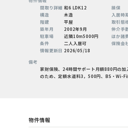
物件情報
間取り詳細
和6 LDK12
損保
構造
木造
入居時
階建
平屋
取引態
築年月
2002年9月
仲介手
駐車場
近隣10m5000円
ほか諸
条件
二人入居可
保険会
情報更新日
2026/05/18
備考
家財保険、24時間サポート月額880円の
のため、定額水道料3，500円、BS・Wi
物件情報