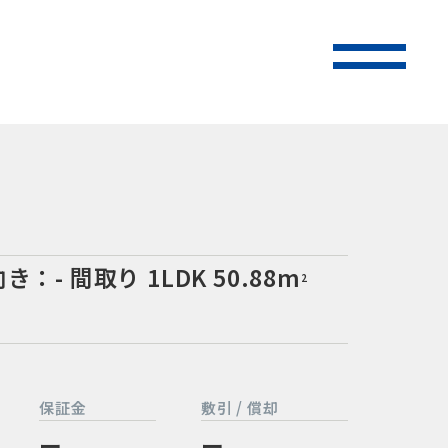
向き：-
間取り 1LDK
50.88m
2
保証金
敷引 / 償却
ー
ー