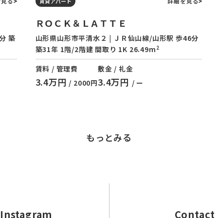
を見る
詳細を見る
賃貸アパート
ＲＯＣＫ＆ＬＡＴＴＥ
分 築
山形県山形市平清水２ | ＪＲ仙山線/山形駅 歩46分
2
築31年 1階/2階建 間取り 1K 26.49m
賃料 / 管理費
敷金 / 礼金
3.4万円
3.4万円
/ 2000円
/ ー
もっとみる
 Instagram
Contact