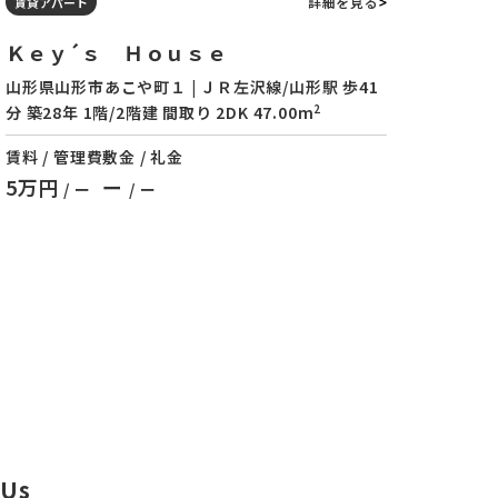
詳細を見る
賃貸アパート
Ｋｅｙ´ｓ Ｈｏｕｓｅ
山形県山形市あこや町１ | ＪＲ左沢線/山形駅 歩41
2
分 築28年 1階/2階建 間取り 2DK 47.00m
賃料 / 管理費
敷金 / 礼金
5万円
ー
/ ー
/ ー
 Us