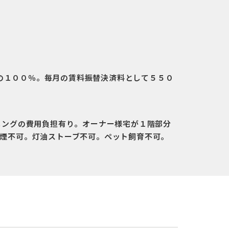
の１００％。毎月の賃料振替決済料として５５０
ニングの費用負担有り。オーナー様宅が１階部分
コ喫煙不可。灯油ストーブ不可。ペット飼育不可。