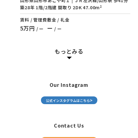
山形県山形市あこや町１ | ＪＲ左沢線/山形駅 歩41分
2
築28年 1階/2階建 間取り 2DK 47.00m
賃料 / 管理費
敷金 / 礼金
5万円
ー
/ ー
/ ー
もっとみる
Our Instagram
公式インスタグラムはこちら
Contact Us