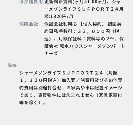
ほか諸費用
更新料新賃料(ヶ月):1.00ヶ月、シャ
ーメゾンライフＳＵＰＰＯＲＴ２４月
額:1320円/月
保険会社
保証会社利用必 【個人契約】 初回契
約事務手数料：３３，０００円（税
込）、月額保証料：賃料等の２％、保
証会社:積水ハウスシャーメゾンパート
ナーズ
備考
シャーメゾンライフＳＵＰＰＯＲＴ２４（月額
１，３２０円税込）加入要／諸費用及びその他契
約費用は別途打合せ／※家具や車は配置イメージ
であり、賃貸物件には含まれません（家具家電付
等を除く）。