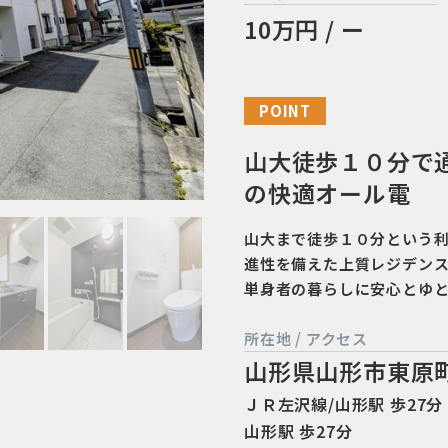
10万円 / ー
POINT
山大徒歩１０分で
の快適オール電
山大まで徒歩１０分という
進性を備えた上質レジデン
単身者の暮らしに安心とゆ
所在地 / アクセス
山形県山形市東原
ＪＲ左沢線/山形駅 歩27分 
山形駅 歩27分