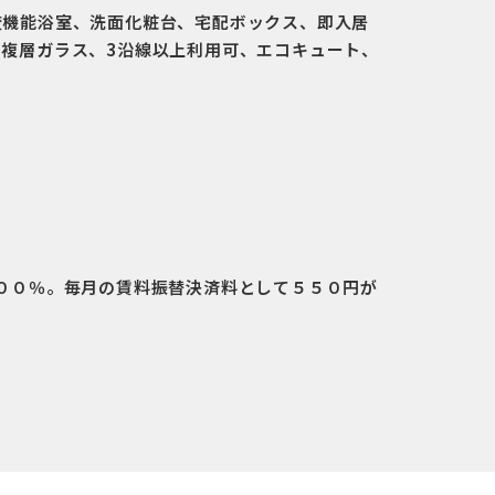
焚機能浴室、洗面化粧台、宅配ボックス、即入居
、複層ガラス、3沿線以上利用可、エコキュート、
００％。毎月の賃料振替決済料として５５０円が