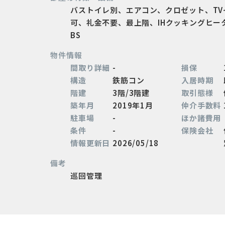
バストイレ別、エアコン、クロゼット、T
可、礼金不要、最上階、IHクッキングヒ
BS
物件情報
間取り詳細
-
損保
構造
鉄筋コン
入居時期
階建
3階/3階建
取引態様
築年月
2019年1月
仲介手数料
駐車場
-
ほか諸費用
条件
-
保険会社
情報更新日
2026/05/18
備考
巡回管理