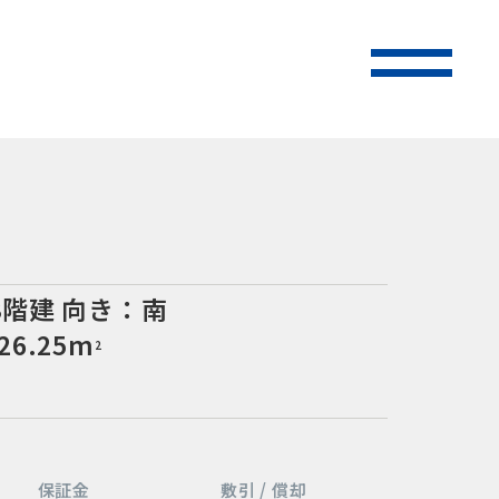
3階建
向き：南
26.25m
2
保証金
敷引 / 償却