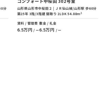
コンフォート中桜田 302号室
50分
山形県山形市中桜田２ | ＪＲ仙山線/山形駅 歩60分
2
築25年 3階/3階建 間取り 2LDK 54.88m
賃料 / 管理費
敷金 / 礼金
6.5万円
6.5万円
/ ー
/ ー