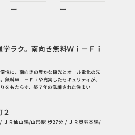
ー
ー
通学ラク。南向き無料Ｗｉ－Ｆｉ
利便性に、南向きの豊かな採光とオール電化の先
ス。無料Ｗｉ－Ｆｉや充実したセキュリティが、
とりをもたらす、築７年の洗練された住まい
町２
/ ＪＲ仙山線/山形駅 歩27分 / ＪＲ奥羽本線/