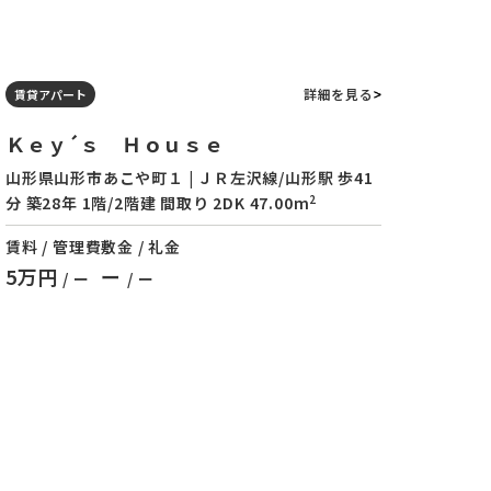
詳細を見る
賃貸アパート
Ｋｅｙ´ｓ Ｈｏｕｓｅ
山形県山形市あこや町１ | ＪＲ左沢線/山形駅 歩41
2
分 築28年 1階/2階建 間取り 2DK 47.00m
賃料 / 管理費
敷金 / 礼金
5万円
ー
/ ー
/ ー