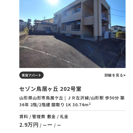
詳細を見る
賃貸アパート
セゾン鳥居ヶ丘 202号室
山形県山形市鳥居ケ丘 | ＪＲ左沢線/山形駅 歩50分 築
2
36年 2階/2階建 間取り 1K 30.74m
賃料 / 管理費
敷金 / 礼金
2.9万円
ー
/ ー
/ ー