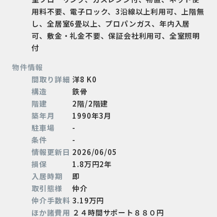
用料不要、電子ロック、3沿線以上利用可、上階無
し、全居室6畳以上、プロパンガス、年内入居
可、敷金・礼金不要、保証会社利用可、全室照明
付
物件情報
間取り詳細
洋8 K0
構造
鉄骨
階建
2階/2階建
築年月
1990年3月
駐車場
-
条件
-
情報更新日
2026/06/05
損保
1.8万円2年
入居時期
即
取引態様
仲介
仲介手数料
3.19万円
ほか諸費用
２４時間サポート８８０円