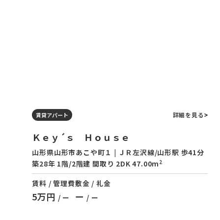
詳細を見る
賃貸アパート
Ｋｅｙ´ｓ Ｈｏｕｓｅ
山形県山形市あこや町１ | ＪＲ左沢線/山形駅 歩41分
2
築28年 1階/2階建 間取り 2DK 47.00m
賃料 / 管理費
敷金 / 礼金
5万円
ー
/ ー
/ ー