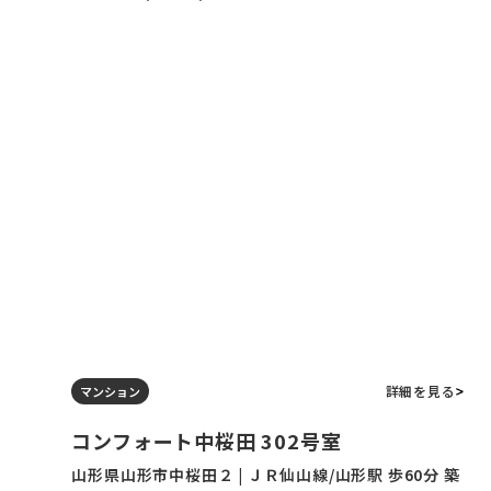
詳細を見る
マンション
コンフォート中桜田 302号室
山形県山形市中桜田２ | ＪＲ仙山線/山形駅 歩60分 築