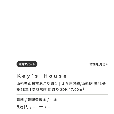
詳細を見る
賃貸アパート
Ｋｅｙ´ｓ Ｈｏｕｓｅ
山形県山形市あこや町１ | ＪＲ左沢線/山形駅 歩41分
2
築28年 1階/2階建 間取り 2DK 47.00m
賃料 / 管理費
敷金 / 礼金
5万円
ー
/ ー
/ ー