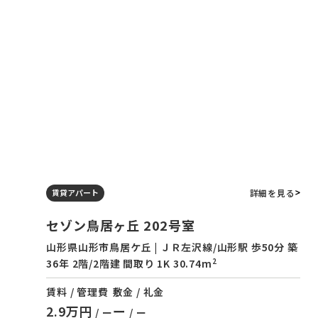
詳細を見る
賃貸アパート
セゾン鳥居ヶ丘 202号室
山形県山形市鳥居ケ丘 | ＪＲ左沢線/山形駅 歩50分 築
2
36年 2階/2階建 間取り 1K 30.74m
賃料 / 管理費
敷金 / 礼金
2.9万円
ー
/ ー
/ ー