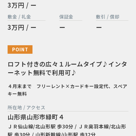
3万円 / ー
敷金 / 礼金
保証金
敷引 / 償却
3万円 / ー
ー
ー
POINT
ロフト付きの広々１ルームタイプ♪インタ
ーネット無料で利用可♪
４月末まで フリーレント×カードキー設定代、スペア
キー無料
所在地 / アクセス
山形県山形市緑町４
ＪＲ仙山線/北山形駅 歩30分 / ＪＲ奥羽本線/北山形
駅 歩30分 / 山形新幹線/山形駅 歩32分