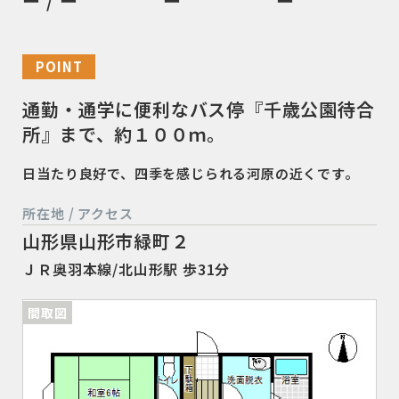
ー / ー
ー
ー
POINT
通勤・通学に便利なバス停『千歳公園待合
所』まで、約１００ｍ。
日当たり良好で、四季を感じられる河原の近くです。
所在地 / アクセス
山形県山形市緑町２
ＪＲ奥羽本線/北山形駅 歩31分
間取図