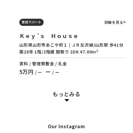
詳細を見る
賃貸アパート
Ｋｅｙ´ｓ Ｈｏｕｓｅ
山形県山形市あこや町１ | ＪＲ左沢線/山形駅 歩41分
2
築28年 1階/2階建 間取り 2DK 47.00m
賃料 / 管理費
敷金 / 礼金
5万円
ー
/ ー
/ ー
もっとみる
Our Instagram