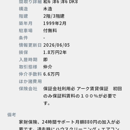
間取り詳細
和6 洋6 洋6 DK8
構造
木造
階建
2階/3階建
築年月
1999年2月
駐車場
付無料
条件
-
情報更新日
2026/06/05
損保
1.8万円2年
入居時期
即
取引態様
仲介
仲介手数料
6.6万円
ほか諸費用
保険会社
保証会社利用必 アーク賃貸保証 初回
のみ保証料賃料の１００％が必要で
す。
備考
家財保険、24時間サポート月額880円の加入が必
要です。退去時にハウスクリーニング・エアコン