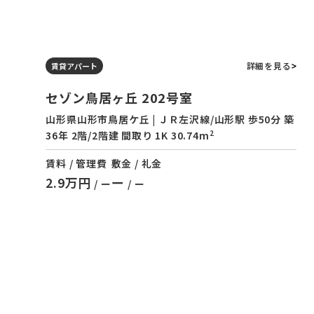
詳細を見る
賃貸アパート
セゾン鳥居ヶ丘 202号室
山形県山形市鳥居ケ丘 | ＪＲ左沢線/山形駅 歩50分 築
2
36年 2階/2階建 間取り 1K 30.74m
賃料 / 管理費
敷金 / 礼金
2.9万円
ー
/ ー
/ ー