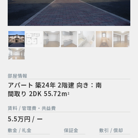
部屋情報
アパート
築24年
2階建
向き：南
間取り 2DK
55.72m
2
賃料 / 管理費・共益費
5.5万円 / ー
敷金 / 礼金
保証金
敷引 / 償却