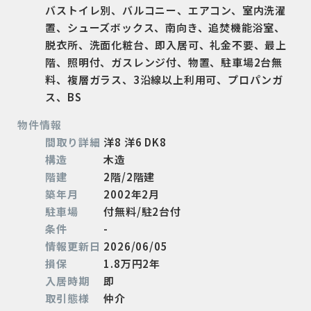
バストイレ別、バルコニー、エアコン、室内洗濯
置、シューズボックス、南向き、追焚機能浴室、
脱衣所、洗面化粧台、即入居可、礼金不要、最上
階、照明付、ガスレンジ付、物置、駐車場2台無
料、複層ガラス、3沿線以上利用可、プロパンガ
ス、BS
物件情報
間取り詳細
洋8 洋6 DK8
構造
木造
階建
2階/2階建
築年月
2002年2月
駐車場
付無料/駐2台付
条件
-
情報更新日
2026/06/05
損保
1.8万円2年
入居時期
即
取引態様
仲介