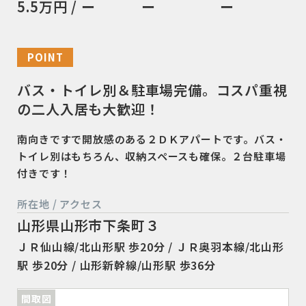
5.5万円 / ー
ー
ー
POINT
バス・トイレ別＆駐車場完備。コスパ重視
の二人入居も大歓迎！
南向きですで開放感のある２ＤＫアパートです。バス・
トイレ別はもちろん、収納スペースも確保。２台駐車場
付きです！
所在地 / アクセス
山形県山形市下条町３
ＪＲ仙山線/北山形駅 歩20分 / ＪＲ奥羽本線/北山形
駅 歩20分 / 山形新幹線/山形駅 歩36分
間取図