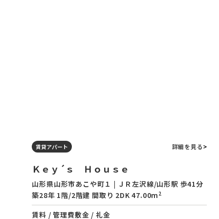
詳細を見る
賃貸アパート
Ｋｅｙ´ｓ Ｈｏｕｓｅ
山形県山形市あこや町１ | ＪＲ左沢線/山形駅 歩41分
2
築28年 1階/2階建 間取り 2DK 47.00m
賃料 / 管理費
敷金 / 礼金