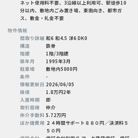
ネット使用料不要、3沿線以上利用可、駅徒歩10
分以内、敷地内ごみ置き場、東南向き、都市ガ
ス、敷金・礼金不要
物件情報
間取り詳細
和6 和4.5 洋6 DK0
構造
鉄骨
階建
1階/3階建
築年月
1995年3月
駐車場
敷地内5000円
条件
-
情報更新日
2026/06/05
損保
1.8万円2年
入居時期
即
取引態様
仲介
仲介手数料
5.72万円
ほか諸費用
２４時間サポート８８０円／決済料５
５０円