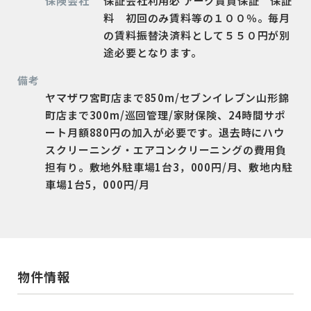
保険会社
保証会社利用必 アーク賃貸保証 保証
料 初回のみ賃料等の１００％。毎月
の賃料振替決済料として５５０円が別
途必要となります。
備考
ヤマザワ宮町店まで850m/セブンイレブン山形錦
町店まで300m/巡回管理/家財保険、24時間サポ
ート月額880円の加入が必要です。退去時にハウ
スクリーニング・エアコンクリーニングの費用負
担有り。敷地外駐車場1台3，000円/月、敷地内駐
車場1台5，000円/月
物件情報