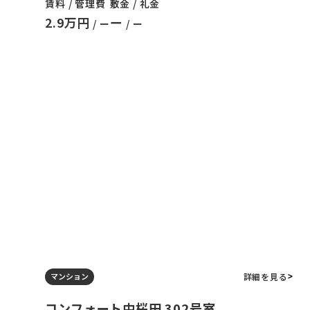
賃料 / 管理費
敷金 / 礼金
2.9万円
ー
/ ー
/ ー
詳細を見る
マンション
コンフォート中桜田 302号室