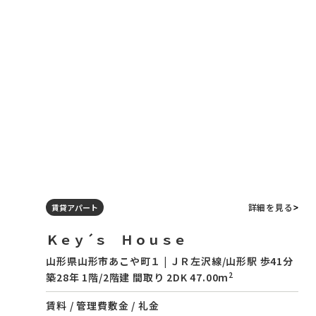
詳細を見る
賃貸アパート
Ｋｅｙ´ｓ Ｈｏｕｓｅ
山形県山形市あこや町１ | ＪＲ左沢線/山形駅 歩41分
2
築28年 1階/2階建 間取り 2DK 47.00m
賃料 / 管理費
敷金 / 礼金