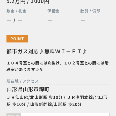
5.2万円 / 3000円
敷金 / 礼金
保証金
敷引 / 償却
ー / ー
ー
ー
POINT
都市ガス対応♪無料ＷＩ－ＦＩ♪
１０４号室との間には吹抜け、１０２号室との間には階
段室があります☆彡
所在地 / アクセス
山形県山形市錦町
ＪＲ仙山線/北山形駅 歩10分 / ＪＲ奥羽本線/北山形
駅 歩10分 / 山形新幹線/山形駅 歩20分