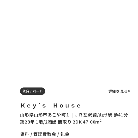
詳細を見る
賃貸アパート
Ｋｅｙ´ｓ Ｈｏｕｓｅ
山形県山形市あこや町１ | ＪＲ左沢線/山形駅 歩41分
2
築28年 1階/2階建 間取り 2DK 47.00m
賃料 / 管理費
敷金 / 礼金