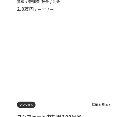
賃料 / 管理費
敷金 / 礼金
2.9万円
ー
/ ー
/ ー
詳細を見る
マンション
コンフォート中桜田 302号室