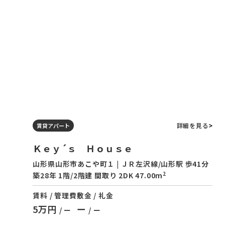
詳細を見る
賃貸アパート
Ｋｅｙ´ｓ Ｈｏｕｓｅ
山形県山形市あこや町１ | ＪＲ左沢線/山形駅 歩41分
2
築28年 1階/2階建 間取り 2DK 47.00m
賃料 / 管理費
敷金 / 礼金
5万円
ー
/ ー
/ ー