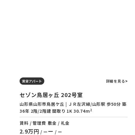
詳細を見る
賃貸アパート
セゾン鳥居ヶ丘 202号室
山形県山形市鳥居ケ丘 | ＪＲ左沢線/山形駅 歩50分 築
2
36年 2階/2階建 間取り 1K 30.74m
賃料 / 管理費
敷金 / 礼金
2.9万円
ー
/ ー
/ ー