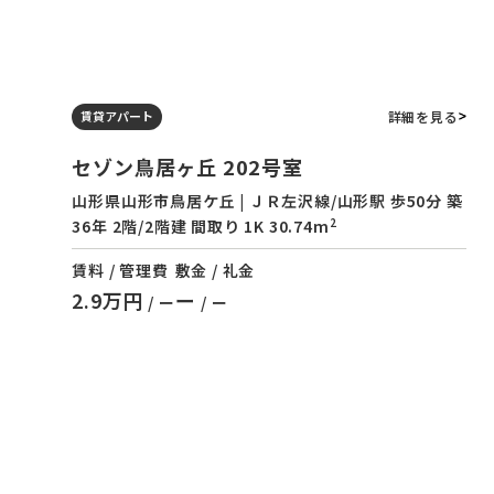
詳細を見る
賃貸アパート
セゾン鳥居ヶ丘 202号室
山形県山形市鳥居ケ丘 | ＪＲ左沢線/山形駅 歩50分 築
2
36年 2階/2階建 間取り 1K 30.74m
賃料 / 管理費
敷金 / 礼金
2.9万円
ー
/ ー
/ ー