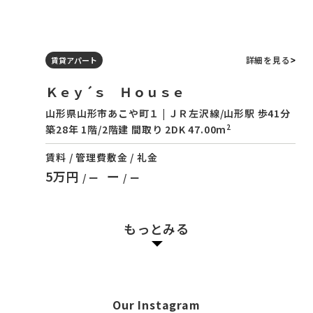
詳細を見る
賃貸アパート
Ｋｅｙ´ｓ Ｈｏｕｓｅ
山形県山形市あこや町１ | ＪＲ左沢線/山形駅 歩41分
2
築28年 1階/2階建 間取り 2DK 47.00m
賃料 / 管理費
敷金 / 礼金
5万円
ー
/ ー
/ ー
もっとみる
Our Instagram