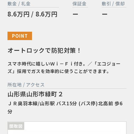
敷金 / 礼金
保証金
敷引 / 償却
8.6万円 / 8.6万円
ー
ー
POINT
オートロックで防犯対策！
スマホ時代に嬉しいＷｉ－Ｆｉ付き。／「エコジョー
ズ」採用でガスを効率的に使うことができます。
所在地 / アクセス
山形県山形市緑町２
ＪＲ奥羽本線/山形駅 バス15分 (バス停)北高前 歩6
分
間取図