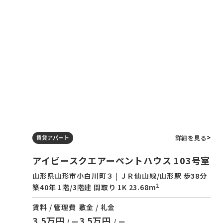
詳細を見る
賃貸アパート
アイビースクエアーペントハウス 103号室
山形県山形市小白川町３ | ＪＲ仙山線/山形駅 歩38分
2
築40年 1階/3階建 間取り 1K 23.68m
賃料 / 管理費
敷金 / 礼金
3.5万円
3.5万円
/ ー
/ ー